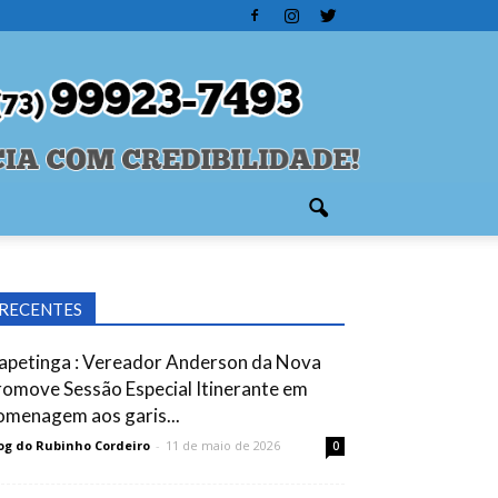
RECENTES
tapetinga : Vereador Anderson da Nova
romove Sessão Especial Itinerante em
omenagem aos garis...
og do Rubinho Cordeiro
-
11 de maio de 2026
0