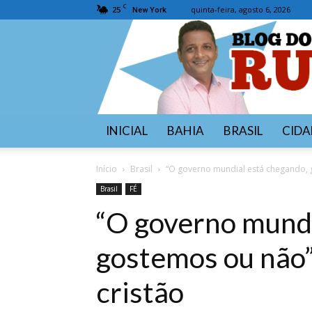
C
25
quinta-feira, agosto 6, 2026
New York
INICIAL
BAHIA
BRASIL
CIDA
Início
Brasil
“O governo mundial está chegando, g
Brasil
FÉ
“O governo mundi
gostemos ou não”
cristão