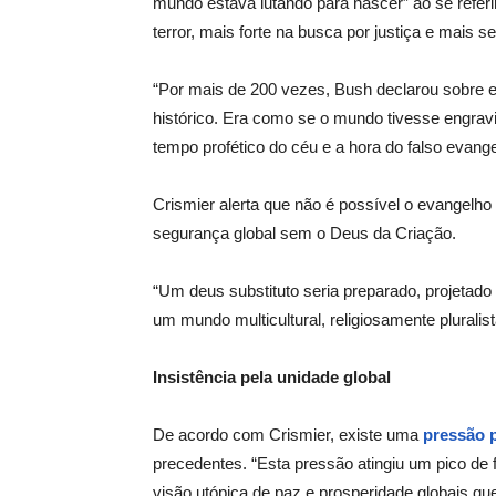
mundo estava lutando para nascer” ao se refer
terror, mais forte na busca por justiça e mais s
“Por mais de 200 vezes, Bush declarou sobre e
histórico. Era como se o mundo tivesse engravi
tempo profético do céu e a hora do falso evange
Crismier alerta que não é possível o evangelh
segurança global sem o Deus da Criação.
“Um deus substituto seria preparado, projeta
um mundo multicultural, religiosamente pluralis
Insistência pela unidade global
De acordo com Crismier, existe uma
pressão 
precedentes. “Esta pressão atingiu um pico de 
visão utópica de paz e prosperidade globais q