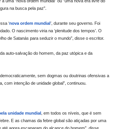
ir a uma “nova ordem mundial” ou “uma nova era livre do
egura na busca pela paz”.
ssa ‘
nova ordem mundial
’, durante seu governo. Foi
dado. O nascimento viria na ‘plenitude dos tempos’. O
lho de Satanás para seduzir o mundo”, disse o escritor.
o da auto-salvação do homem, da paz utópica e da
do democraticamente, sem dogmas ou doutrinas ofensivas a
ta, com intenção de unidade global”, continuou.
pela unidade mundial
, em todos os níveis, que é sem
febre. E as chamas da febre global são atiçadas por uma
ue até agora escaparam do alcance do homem”, disse.