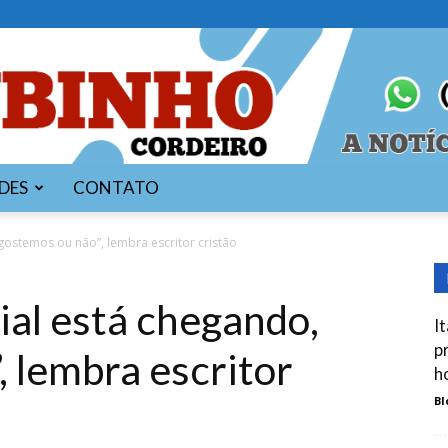
DES
CONTATO
Blog
ostemos ou não”, lembra escritor cristão
al está chegando,
I
p
, lembra escritor
do
h
Bl