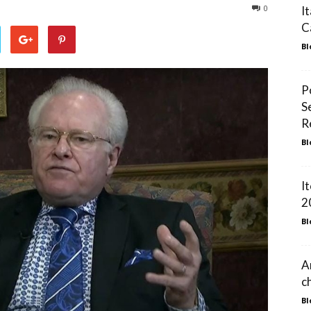
0
I
C
Rubinho
Bl
P
S
Cordeiro
R
Bl
I
2
Bl
A
c
Bl