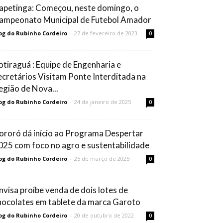
tapetinga: Começou, neste domingo, o
ampeonato Municipal de Futebol Amador
og do Rubinho Cordeiro
-
27 de fevereiro de 2023
0
otiraguá : Equipe de Engenharia e
ecretários Visitam Ponte Interditada na
egião de Nova...
og do Rubinho Cordeiro
-
24 de janeiro de 2025
0
tororó dá início ao Programa Despertar
025 com foco no agro e sustentabilidade
og do Rubinho Cordeiro
-
25 de março de 2025
0
nvisa proíbe venda de dois lotes de
hocolates em tablete da marca Garoto
og do Rubinho Cordeiro
-
20 de outubro de 2022
0