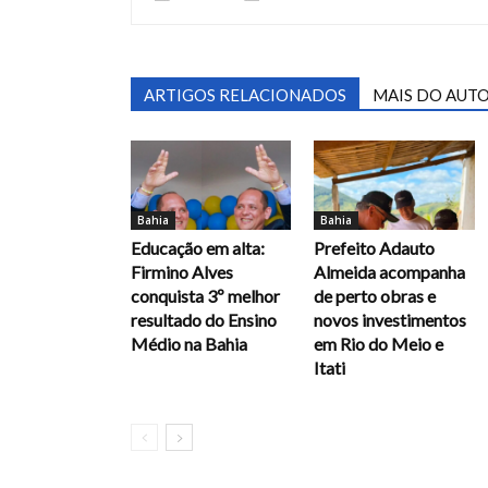
ARTIGOS RELACIONADOS
MAIS DO AUT
Bahia
Bahia
Educação em alta:
Prefeito Adauto
Firmino Alves
Almeida acompanha
conquista 3º melhor
de perto obras e
resultado do Ensino
novos investimentos
Médio na Bahia
em Rio do Meio e
Itati