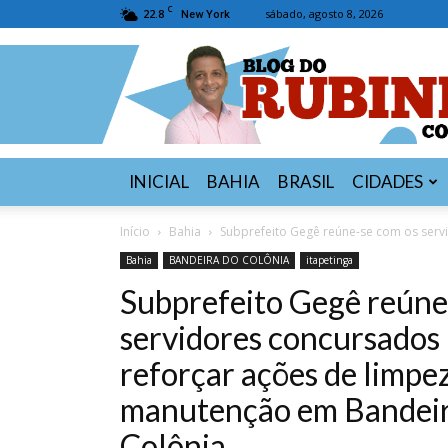
C
22.8
sábado, agosto 8, 2026
New York
INICIAL
BAHIA
BRASIL
CIDADES
Início
Bahia
Subprefeito Gegê reúne-se com os servi
Bahia
BANDEIRA DO COLÔNIA
itapetinga
Subprefeito Gegê reúne
servidores concursados
reforçar ações de limpe
manutenção em Bandeir
Colônia