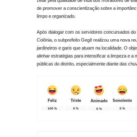
zelar pela qualidade de vida dos moradores de Ba
de promover a conscientização sobre a importância
limpo e organizado.
Após dialogar com os servidores concursados do d
Colônia, o subprefeito Gegê realizou uma nova re
jardineiros e garis que atuam na localidade. O obje
alinhar estratégias para intensificar a limpeza e 
públicas do distrito, especialmente diante das chu
Feliz
Triste
Sonolento
Animado
100
%
0
%
0
%
0
%