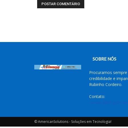
SOBRE NÓS
Procuramos sempre l
credibilidade e impa
Rubinho Cordeiro.
Contato:
contato@blogdorubi
© AmericanSolutions - Soluções em Tecnologia!